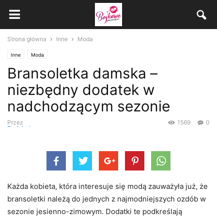
Strona główna
Inne
Moda
Inne
Moda
Bransoletka damska –
niezbędny dodatek w
nadchodzącym sezonie
Przez
1569
0
Redakcja
-
28 grudnia, 2020
Każda kobieta, która interesuje się modą zauważyła już, że
bransoletki należą do jednych z najmodniejszych ozdób w
sezonie jesienno-zimowym. Dodatki te podkreślają