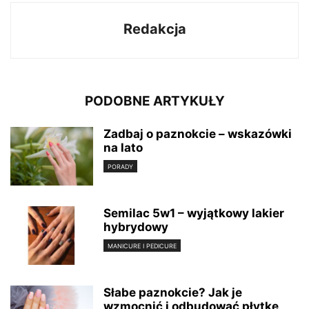
Redakcja
PODOBNE ARTYKUŁY
Zadbaj o paznokcie – wskazówki
na lato
PORADY
Semilac 5w1 – wyjątkowy lakier
hybrydowy
MANICURE I PEDICURE
Słabe paznokcie? Jak je
wzmocnić i odbudować płytkę