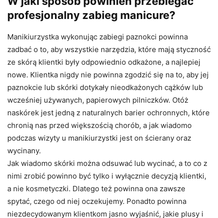
W jaki sposób powinien przebiegać
profesjonalny zabieg manicure?
Manikiurzystka wykonując zabiegi paznokci powinna
zadbać o to, aby wszystkie narzędzia, które mają styczność
ze skórą klientki były odpowiednio odkażone, a najlepiej
nowe. Klientka nigdy nie powinna zgodzić się na to, aby jej
paznokcie lub skórki dotykały nieodkażonych cążków lub
wcześniej używanych, papierowych pilniczków. Otóż
naskórek jest jedną z naturalnych barier ochronnych, które
chronią nas przed większością chorób, a jak wiadomo
podczas wizyty u manikiurzystki jest on ścierany oraz
wycinany.
Jak wiadomo skórki można odsuwać lub wycinać, a to co z
nimi zrobić powinno być tylko i wyłącznie decyzją klientki,
a nie kosmetyczki. Dlatego też powinna ona zawsze
spytać, czego od niej oczekujemy. Ponadto powinna
niezdecydowanym klientkom jasno wyjaśnić, jakie plusy i