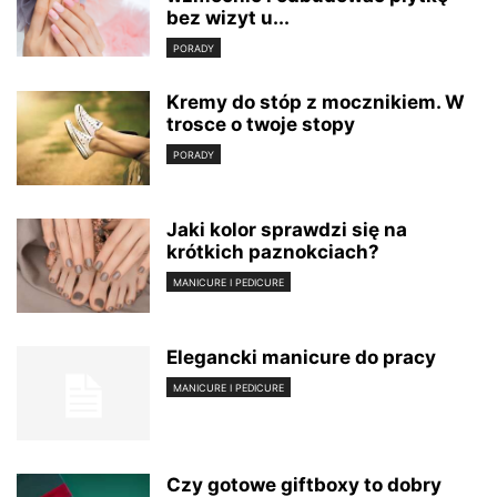
bez wizyt u...
PORADY
Kremy do stóp z mocznikiem. W
trosce o twoje stopy
PORADY
Jaki kolor sprawdzi się na
krótkich paznokciach?
MANICURE I PEDICURE
Elegancki manicure do pracy
MANICURE I PEDICURE
Czy gotowe giftboxy to dobry