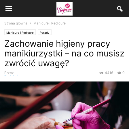
Strona główna
Manicure i Pedicure
Manicure i Pedicure
Porady
Zachowanie higieny pracy
manikiurzystki – na co musisz
zwrócić uwagę?
Przez
4416
0
Redakcja
-
24 stycznia, 2019