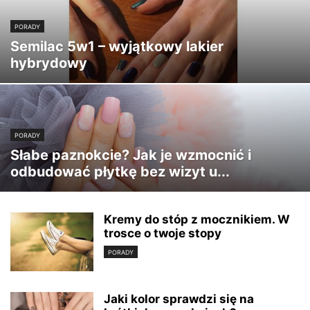
PORADY
Semilac 5w1 – wyjątkowy lakier
hybrydowy
PORADY
Słabe paznokcie? Jak je wzmocnić i
odbudować płytkę bez wizyt u...
Kremy do stóp z mocznikiem. W
trosce o twoje stopy
PORADY
Jaki kolor sprawdzi się na