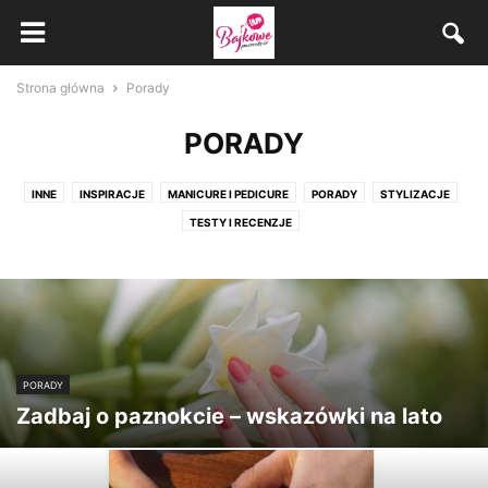
Strona główna
Porady
PORADY
INNE
INSPIRACJE
MANICURE I PEDICURE
PORADY
STYLIZACJE
TESTY I RECENZJE
PORADY
Zadbaj o paznokcie – wskazówki na lato