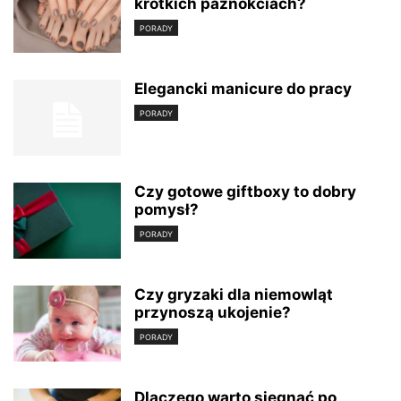
krótkich paznokciach?
PORADY
Elegancki manicure do pracy
PORADY
Czy gotowe giftboxy to dobry
pomysł?
PORADY
Czy gryzaki dla niemowląt
przynoszą ukojenie?
PORADY
Dlaczego warto sięgnąć po