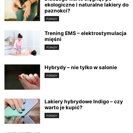
ekologiczne i naturalne lakiery do
paznokci?
PORADY
Trening EMS – elektrostymulacja
mięśni
PORADY
Hybrydy – nie tylko w salonie
PORADY
Lakiery hybrydowe Indigo – czy
warto je kupić?
PORADY