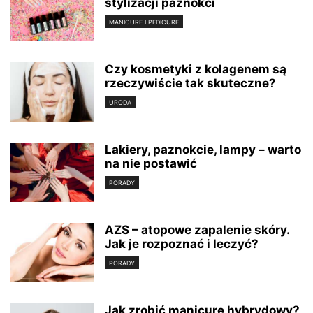
stylizacji paznokci
MANICURE I PEDICURE
Czy kosmetyki z kolagenem są
rzeczywiście tak skuteczne?
URODA
Lakiery, paznokcie, lampy – warto
na nie postawić
PORADY
AZS – atopowe zapalenie skóry.
Jak je rozpoznać i leczyć?
PORADY
Jak zrobić manicure hybrydowy?