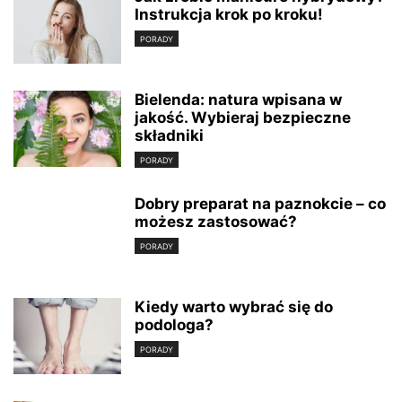
Instrukcja krok po kroku!
PORADY
Bielenda: natura wpisana w
jakość. Wybieraj bezpieczne
składniki
PORADY
Dobry preparat na paznokcie – co
możesz zastosować?
PORADY
Kiedy warto wybrać się do
podologa?
PORADY