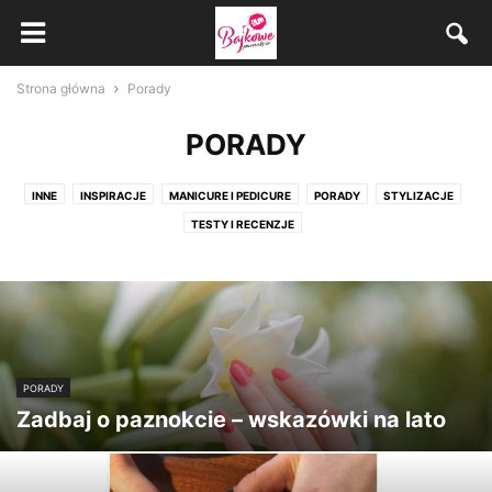
Strona główna
Porady
PORADY
INNE
INSPIRACJE
MANICURE I PEDICURE
PORADY
STYLIZACJE
TESTY I RECENZJE
PORADY
Zadbaj o paznokcie – wskazówki na lato