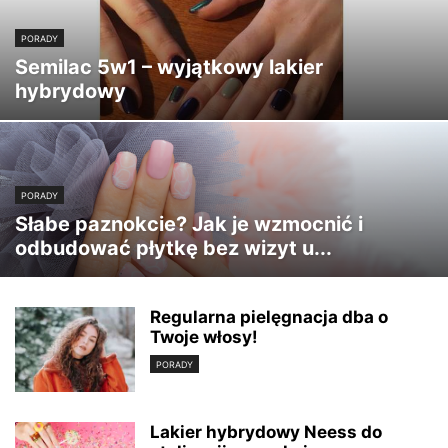
PORADY
Semilac 5w1 – wyjątkowy lakier
hybrydowy
PORADY
Słabe paznokcie? Jak je wzmocnić i
odbudować płytkę bez wizyt u...
Regularna pielęgnacja dba o
Twoje włosy!
PORADY
Lakier hybrydowy Neess do