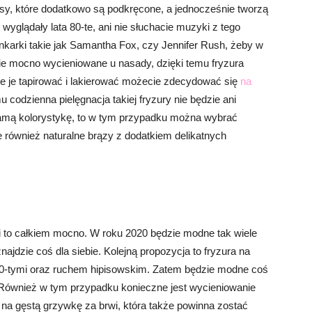
sy, które dodatkowo są podkręcone, a jednocześnie tworzą
 wyglądały lata 80-te, ani nie słuchacie muzyki z tego
karki takie jak Samantha Fox, czy Jennifer Rush, żeby w
e mocno wycieniowane u nasady, dzięki temu fryzura
ie je tapirować i lakierować możecie zdecydować się
na
mu codzienna pielęgnacja takiej fryzury nie będzie ani
 samą kolorystykę, to w tym przypadku można wybrać
le również naturalne brązy z dodatkiem delikatnych
i to całkiem mocno. W roku 2020 będzie modne tak wiele
jdzie coś dla siebie. Kolejną propozycja to fryzura na
 70-tymi oraz ruchem hipisowskim. Zatem będzie modne coś
. Również w tym przypadku konieczne jest wycieniowanie
na gęstą grzywkę za brwi, która także powinna zostać