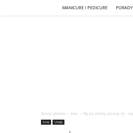
MANICURE I PEDICURE
PORADY
Strona główna
Inne
My już znamy, poznaj i ty – n
Inne
Uroda