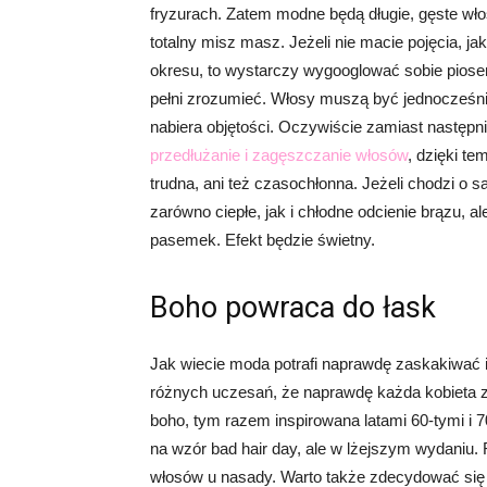
fryzurach. Zatem modne będą długie, gęste wło
totalny misz masz. Jeżeli nie macie pojęcia, jak
okresu, to wystarczy wygooglować sobie piosen
pełni zrozumieć. Włosy muszą być jednocześni
nabiera objętości. Oczywiście zamiast następn
przedłużanie i zagęszczanie włosów
, dzięki te
trudna, ani też czasochłonna. Jeżeli chodzi o
zarówno ciepłe, jak i chłodne odcienie brązu, a
pasemek. Efekt będzie świetny.
Boho powraca do łask
Jak wiecie moda potrafi naprawdę zaskakiwać 
różnych uczesań, że naprawdę każda kobieta zna
boho, tym razem inspirowana latami 60-tymi i
na wzór bad hair day, ale w lżejszym wydaniu
włosów u nasady. Warto także zdecydować się 