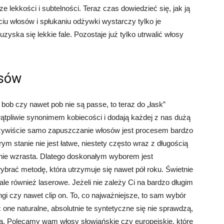
e lekkości i subtelności. Teraz czas dowiedzieć się, jak ją
iu włosów i spłukaniu odżywki wystarczy tylko je
yska się lekkie fale. Pozostaje już tylko utrwalić włosy
osów
 bob czy nawet pob nie są passe, to teraz do „łask”
wątpliwie synonimem kobiecości i dodają każdej z nas dużą
Oczywiście samo zapuszczanie włosów jest procesem bardzo
 stanie nie jest łatwe, niestety często wraz z długością
ie wzrasta. Dlatego doskonałym wyborem jest
ybrać metodę, która utrzymuje się nawet pół roku. Świetnie
le również laserowe. Jeżeli nie zależy Ci na bardzo długim
gi czy nawet clip on. To, co najważniejsze, to sam wybór
ne naturalne, absolutnie te syntetyczne się nie sprawdzą,
ia. Polecamy wam włosy słowiańskie czy europejskie, które