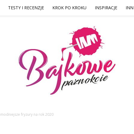
TESTY I RECENZJE
KROK PO KROKU
INSPIRACJE
INN
ajmodniejsze fryzury na rok 2020
Bajkowe