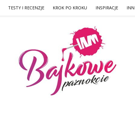
TESTY I RECENZJE
KROK PO KROKU
INSPIRACJE
INN
Bajkowe