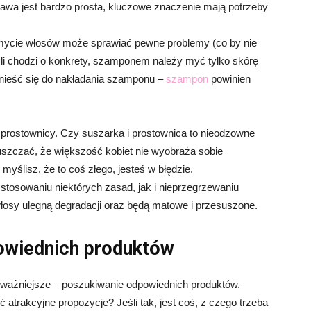
prawa jest bardzo prosta, kluczowe znaczenie mają potrzeby
mycie włosów może sprawiać pewne problemy (co by nie
Jeśli chodzi o konkrety, szamponem należy myć tylko skórę
 odnieść się do nakładania szamponu –
szampon
powinien
i prostownicy. Czy suszarka i prostownica to nieodzowne
uszczać, że większość kobiet nie wyobraża sobie
myślisz, że to coś złego, jesteś w błędzie.
tosowaniu niektórych zasad, jak i nieprzegrzewaniu
łosy ulegną degradacji oraz będą matowe i przesuszone.
owiednich produktów
najważniejsze – poszukiwanie odpowiednich produktów.
atrakcyjne propozycje? Jeśli tak, jest coś, z czego trzeba