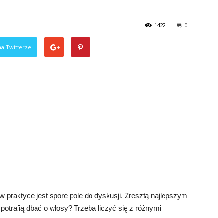
1422
0
na Twitterze
Paznokcie
w praktyce jest spore pole do dyskusji. Zresztą najlepszym
 potrafią dbać o włosy? Trzeba liczyć się z różnymi