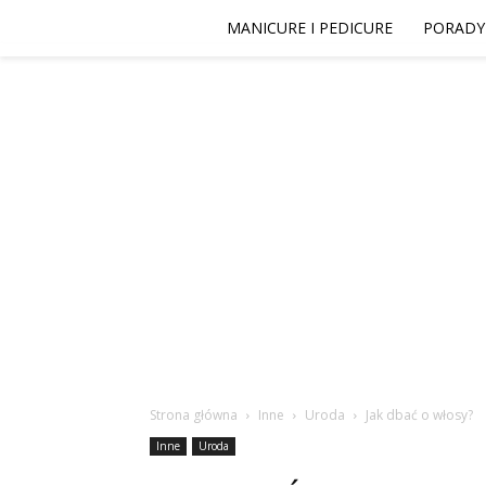
MANICURE I PEDICURE
PORADY
Strona główna
Inne
Uroda
Jak dbać o włosy?
Inne
Uroda