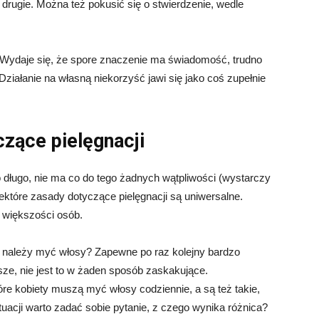
o drugie. Można też pokusić się o stwierdzenie, wedle
 Wydaje się, że spore znaczenie ma świadomość, trudno
ziałanie na własną niekorzyść jawi się jako coś zupełnie
zące pielęgnacji
ługo, nie ma co do tego żadnych wątpliwości (wystarczy
iektóre zasady dotyczące pielęgnacji są uniwersalne.
u większości osób.
 należy myć włosy? Zapewne po raz kolejny bardzo
jsze, nie jest to w żaden sposób zaskakujące.
óre kobiety muszą myć włosy codziennie, a są też takie,
sytuacji warto zadać sobie pytanie, z czego wynika różnica?